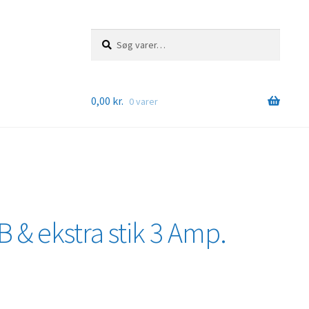
Søg
Søg
efter:
0,00
kr.
0 varer
 & ekstra stik 3 Amp.
)