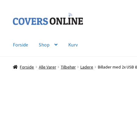
Spring
Spring
til
til
navigation
indhold
Forside
Shop
Kurv
Forside
Alle Varer
Tilbehør
Ladere
Billader med 2x USB &