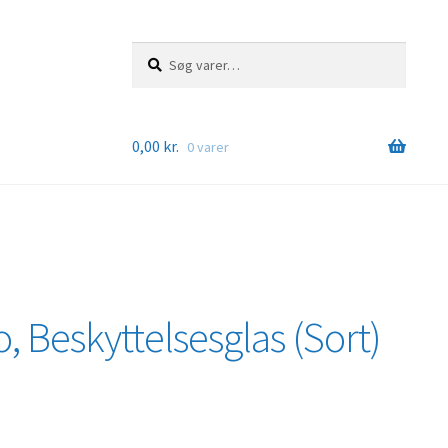
Søg
Søg
efter:
0,00
kr.
0 varer
 Beskyttelsesglas (Sort)