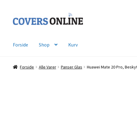
Spring
Spring
til
til
navigation
indhold
Forside
Shop
Kurv
Forside
Alle Varer
Panser Glas
Huawei Mate 20 Pro, Beskyt