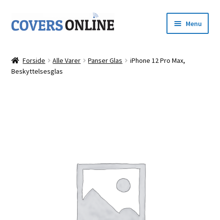
Spring
Spring
Menu
til
til
navigation
indhold
Forside
Forside
Alle Varer
Panser Glas
iPhone 12 Pro Max,
Udfold
Beskyttelsesglas
Shop
underm
Kurv