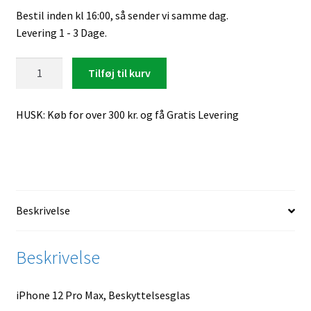
Bestil inden kl 16:00, så sender vi samme dag.
Levering 1 - 3 Dage.
iPhone
Tilføj til kurv
12
Pro
HUSK: Køb for over 300 kr. og få Gratis Levering
Max,
Beskyttelsesglas
antal
Beskrivelse
Beskrivelse
iPhone 12 Pro Max, Beskyttelsesglas