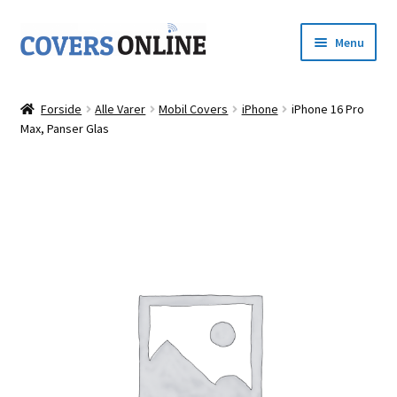
Spring
Spring
Menu
til
til
navigation
indhold
Forside
Forside
Alle Varer
Mobil Covers
iPhone
iPhone 16 Pro
Udfold
Max, Panser Glas
Shop
underm
Kurv