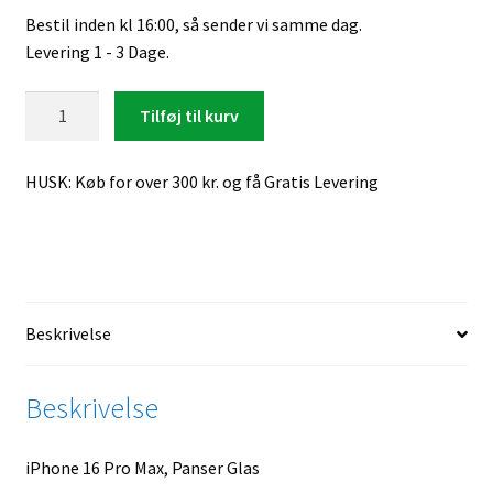
Bestil inden kl 16:00, så sender vi samme dag.
Levering 1 - 3 Dage.
iPhone
Tilføj til kurv
16
Pro
HUSK: Køb for over 300 kr. og få Gratis Levering
Max,
Panser
Glas
antal
Beskrivelse
Beskrivelse
iPhone 16 Pro Max, Panser Glas