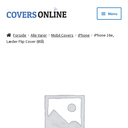
Spring
Spring
Menu
til
til
navigation
indhold
Forside
Forside
Alle Varer
Mobil Covers
iPhone
iPhone 16e,
Udfold
Læder Flip Cover (Blå)
Shop
underm
Kurv