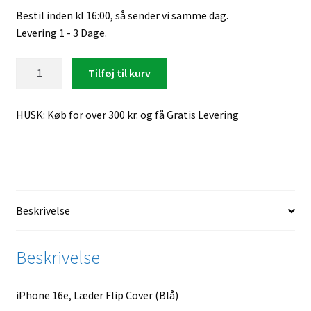
Bestil inden kl 16:00, så sender vi samme dag.
Levering 1 - 3 Dage.
iPhone
Tilføj til kurv
16e,
Læder
HUSK: Køb for over 300 kr. og få Gratis Levering
Flip
Cover
(Blå)
antal
Beskrivelse
Beskrivelse
iPhone 16e, Læder Flip Cover (Blå)