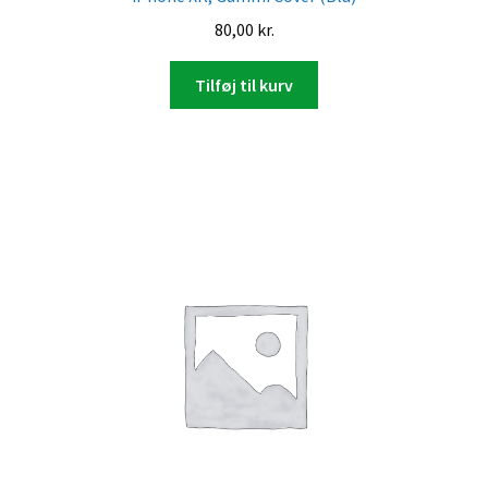
80,00
kr.
Tilføj til kurv