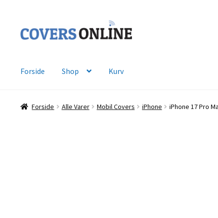
Spring
Spring
til
til
navigation
indhold
Forside
Shop
Kurv
Forside
Alle Varer
Mobil Covers
iPhone
iPhone 17 Pro Ma