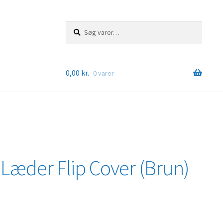
Søg
Søg
efter:
0,00
kr.
0 varer
 Læder Flip Cover (Brun)