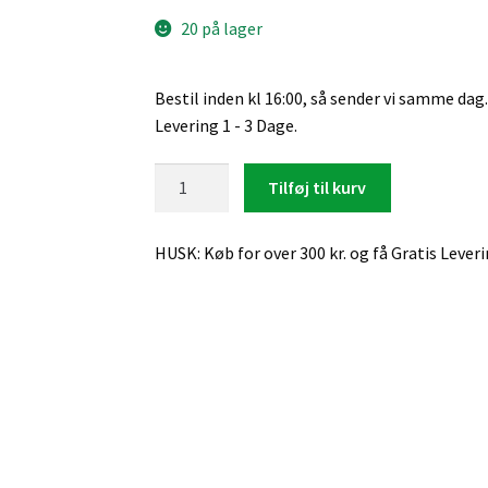
20 på lager
Bestil inden kl 16:00, så sender vi samme dag.
Levering 1 - 3 Dage.
iPhone
Tilføj til kurv
17
Pro
HUSK: Køb for over 300 kr. og få Gratis Lever
Max,
Læder
Flip
Cover
(Brun)
antal