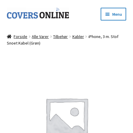
Spring
Spring
Menu
til
til
navigation
indhold
Forside
Forside
Alle Varer
Tilbehør
Kabler
iPhone, 3 m. Stof
Udfold
Snoet Kabel (Grøn)
Shop
underm
Kurv