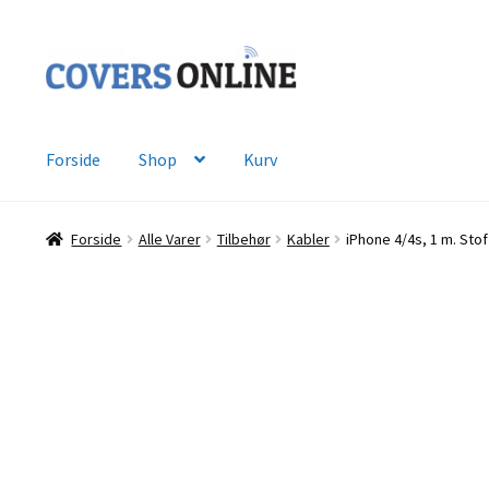
Spring
Spring
til
til
navigation
indhold
Forside
Shop
Kurv
Forside
Alle Varer
Tilbehør
Kabler
iPhone 4/4s, 1 m. Stof 