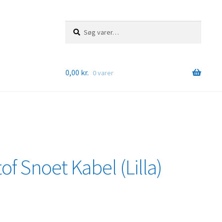
Søg
Søg
efter:
0,00
kr.
0 varer
of Snoet Kabel (Lilla)