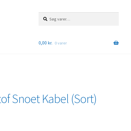
Søg
Søg
efter:
0,00
kr.
0 varer
tof Snoet Kabel (Sort)