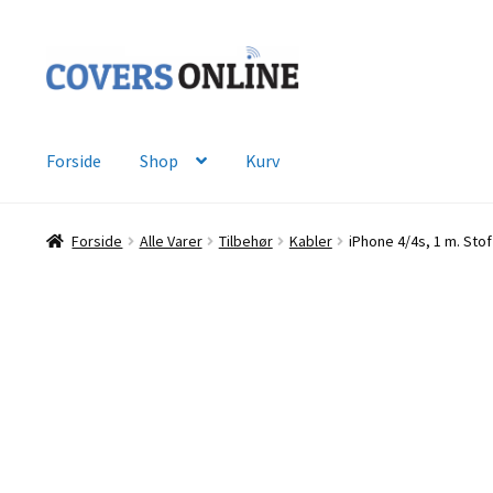
Spring
Spring
til
til
navigation
indhold
Forside
Shop
Kurv
Forside
Alle Varer
Tilbehør
Kabler
iPhone 4/4s, 1 m. Stof