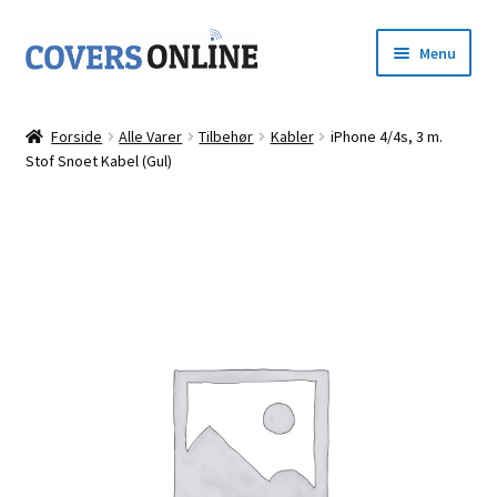
Spring
Spring
Menu
til
til
navigation
indhold
Forside
Forside
Alle Varer
Tilbehør
Kabler
iPhone 4/4s, 3 m.
Udfold
Stof Snoet Kabel (Gul)
Shop
underm
Kurv