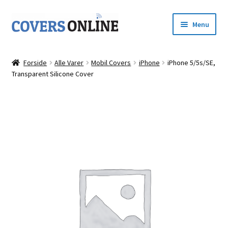
Spring
Spring
Menu
til
til
navigation
indhold
Forside
Forside
Alle Varer
Mobil Covers
iPhone
iPhone 5/5s/SE,
Udfold
Transparent Silicone Cover
Shop
underm
Kurv