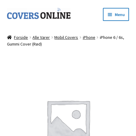
Spring
Spring
Menu
til
til
navigation
indhold
Forside
Forside
Alle Varer
Mobil Covers
iPhone
iPhone 6 / 6s,
Udfold
Gummi Cover (Rød)
Shop
underm
Kurv