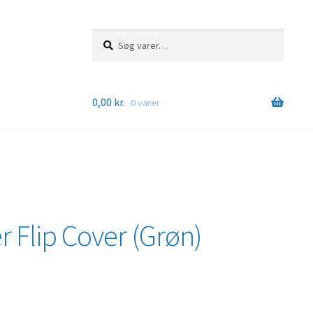
Søg
Søg
efter:
0,00
kr.
0 varer
r Flip Cover (Grøn)