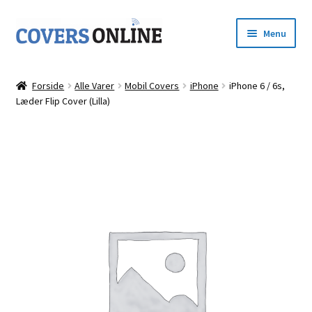
Spring
Spring
Menu
til
til
navigation
indhold
Forside
Forside
Alle Varer
Mobil Covers
iPhone
iPhone 6 / 6s,
Udfold
Læder Flip Cover (Lilla)
Shop
underm
Kurv