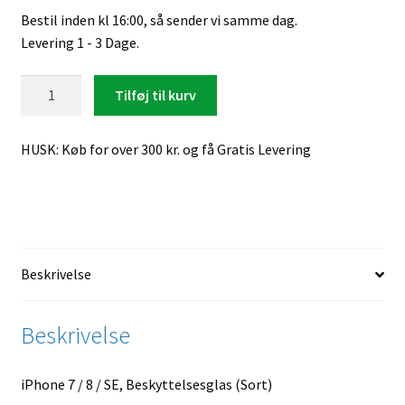
Bestil inden kl 16:00, så sender vi samme dag.
Levering 1 - 3 Dage.
iPhone
Tilføj til kurv
7
/
HUSK: Køb for over 300 kr. og få Gratis Levering
8
/
SE,
Beskyttelsesglas
(Sort)
antal
Beskrivelse
Beskrivelse
iPhone 7 / 8 / SE, Beskyttelsesglas (Sort)