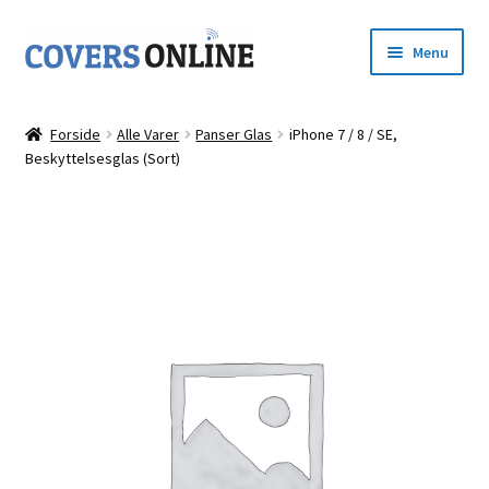
Spring
Spring
Menu
til
til
navigation
indhold
Forside
Forside
Alle Varer
Panser Glas
iPhone 7 / 8 / SE,
Udfold
Beskyttelsesglas (Sort)
Shop
underm
Kurv