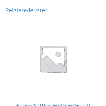
Relaterede varer
iPhone X / Xs / 11 Pro, Beskyttelsesglas (Sort)