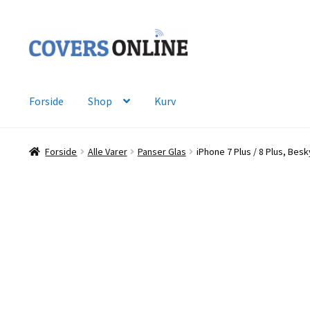
Spring
Spring
til
til
navigation
indhold
Forside
Shop
Kurv
Forside
Alle Varer
Panser Glas
iPhone 7 Plus / 8 Plus, Besk