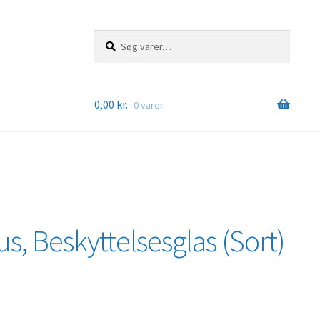
Søg
Søg
efter:
0,00
kr.
0 varer
us, Beskyttelsesglas (Sort)