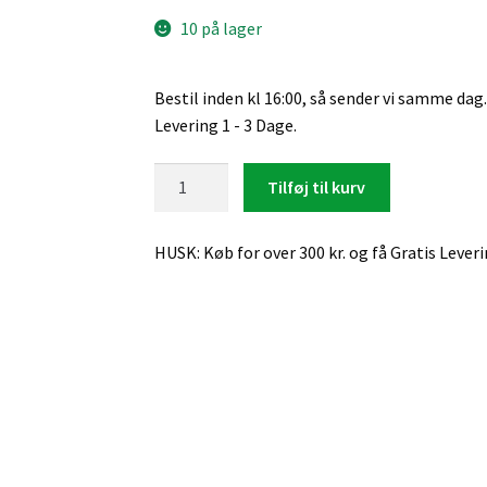
10 på lager
Bestil inden kl 16:00, så sender vi samme dag.
Levering 1 - 3 Dage.
iPhone
Tilføj til kurv
7
Plus
HUSK: Køb for over 300 kr. og få Gratis Lever
/
8
Plus,
Beskyttelsesglas
(Sort)
antal