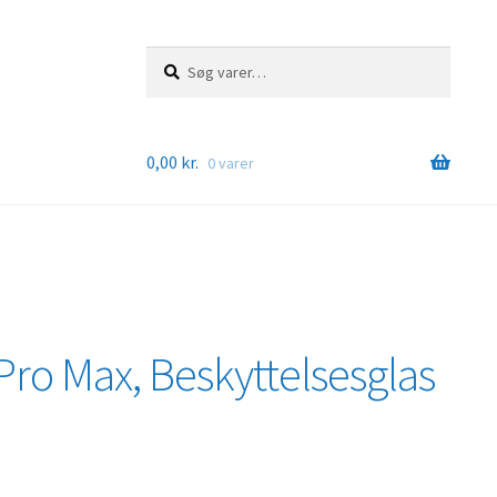
Søg
Søg
efter:
0,00
kr.
0 varer
Pro Max, Beskyttelsesglas