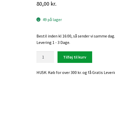
80,00
kr.
49 på lager
Bestil inden kl 16:00, så sender vi samme dag.
Levering 1 - 3 Dage.
iPhone
Tilføj til kurv
Xs
Max
HUSK: Køb for over 300 kr. og få Gratis Lever
/
11
Pro
Max,
Beskyttelsesglas
(Sort)
antal