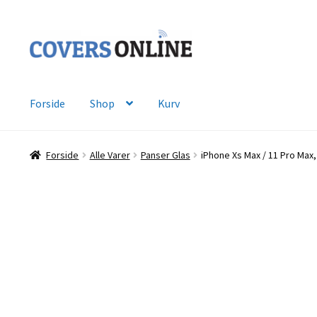
Spring
Spring
til
til
navigation
indhold
Forside
Shop
Kurv
Forside
Alle Varer
Panser Glas
iPhone Xs Max / 11 Pro Max,