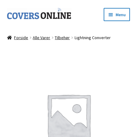
Spring
Spring
Menu
til
til
navigation
indhold
Forside
Forside
Alle Varer
Tilbehør
Lightning Converter
Udfold
Shop
underm
Kurv