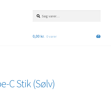
Søg
Søg
efter:
0,00
kr.
0 varer
-C Stik (Sølv)