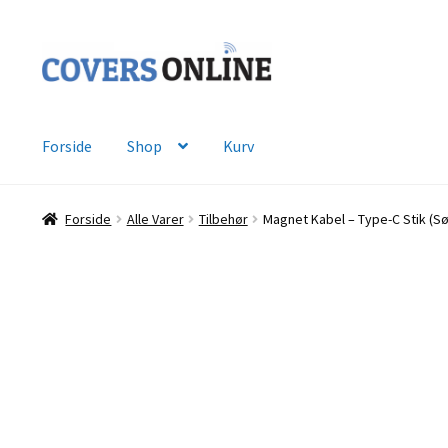
Spring
Spring
til
til
navigation
indhold
Forside
Shop
Kurv
Forside
Alle Varer
Tilbehør
Magnet Kabel – Type-C Stik (Sø