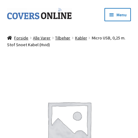
Spring
Spring
Menu
til
til
navigation
indhold
Forside
Forside
Alle Varer
Tilbehør
Kabler
Micro USB, 0,25 m.
Udfold
Stof Snoet Kabel (Hvid)
Shop
underm
Kurv