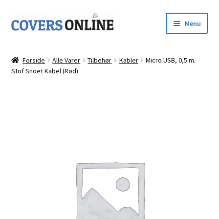
Spring
Spring
Menu
til
til
navigation
indhold
Forside
Forside
Alle Varer
Tilbehør
Kabler
Micro USB, 0,5 m.
Udfold
Stof Snoet Kabel (Rød)
Shop
underm
Kurv