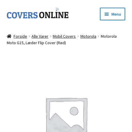
Spring
Spring
Menu
til
til
navigation
indhold
Forside
Forside
Alle Varer
Mobil Covers
Motorola
Motorola
Udfold
Moto G15, Læder Flip Cover (Rød)
Shop
underm
Kurv