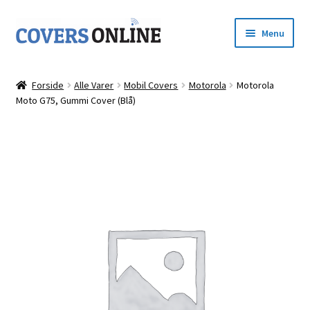
Spring
Spring
Menu
til
til
navigation
indhold
Forside
Forside
Alle Varer
Mobil Covers
Motorola
Motorola
Udfold
Moto G75, Gummi Cover (Blå)
Shop
underm
Kurv