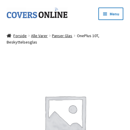
Spring
Spring
Menu
til
til
navigation
indhold
Forside
Forside
Alle Varer
Panser Glas
OnePlus 10T,
Udfold
Beskyttelsesglas
Shop
underm
Kurv