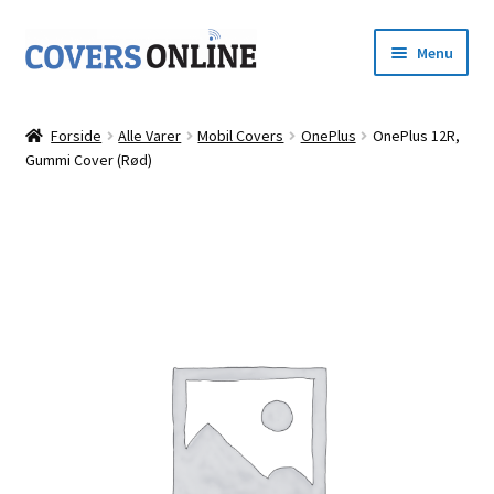
Spring
Spring
Menu
til
til
navigation
indhold
Forside
Forside
Alle Varer
Mobil Covers
OnePlus
OnePlus 12R,
Udfold
Gummi Cover (Rød)
Shop
underm
Kurv