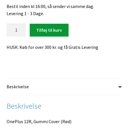
Bestil inden kl 16:00, så sender vi samme dag.
Levering 1 - 3 Dage.
OnePlus
Tilføj til kurv
12R,
Gummi
HUSK: Køb for over 300 kr. og få Gratis Levering
Cover
(Rød)
antal
Beskrivelse
Beskrivelse
OnePlus 12R, Gummi Cover (Rød)