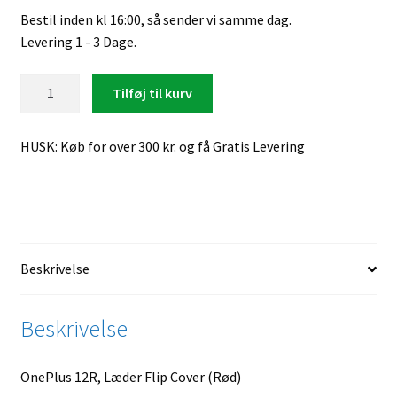
Bestil inden kl 16:00, så sender vi samme dag.
Levering 1 - 3 Dage.
OnePlus
Tilføj til kurv
12R,
Læder
HUSK: Køb for over 300 kr. og få Gratis Levering
Flip
Cover
(Rød)
antal
Beskrivelse
Beskrivelse
OnePlus 12R, Læder Flip Cover (Rød)