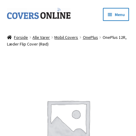
Spring
Spring
Menu
til
til
navigation
indhold
Forside
Forside
Alle Varer
Mobil Covers
OnePlus
OnePlus 12R,
Udfold
Læder Flip Cover (Rød)
Shop
underm
Kurv