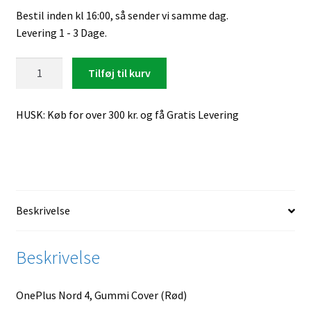
Bestil inden kl 16:00, så sender vi samme dag.
Levering 1 - 3 Dage.
OnePlus
Tilføj til kurv
Nord
4,
HUSK: Køb for over 300 kr. og få Gratis Levering
Gummi
Cover
(Rød)
antal
Beskrivelse
Beskrivelse
OnePlus Nord 4, Gummi Cover (Rød)