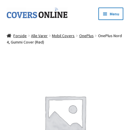
Spring
Spring
Menu
til
til
navigation
indhold
Forside
Forside
Alle Varer
Mobil Covers
OnePlus
OnePlus Nord
Udfold
4, Gummi Cover (Rød)
Shop
underm
Kurv