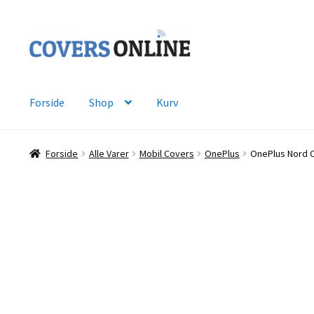
Spring
Spring
til
til
navigation
indhold
Forside
Shop
Kurv
Forside
Alle Varer
Mobil Covers
OnePlus
OnePlus Nord CE