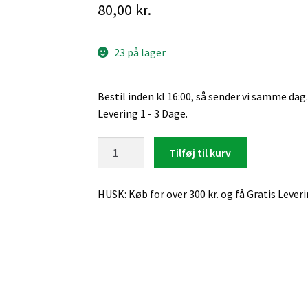
80,00
kr.
23 på lager
Bestil inden kl 16:00, så sender vi samme dag.
Levering 1 - 3 Dage.
OnePlus
Tilføj til kurv
Nord
CE
HUSK: Køb for over 300 kr. og få Gratis Lever
2
Lite,
Læder
Flip
Cover
(Rød)
antal