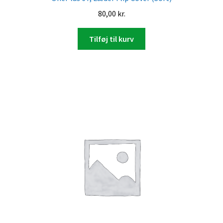
80,00
kr.
Tilføj til kurv