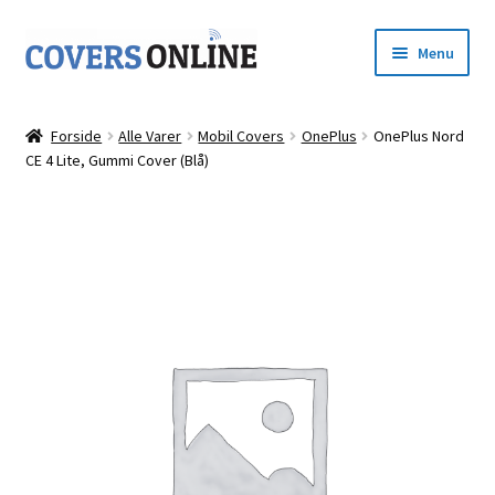
Spring
Spring
Menu
til
til
navigation
indhold
Forside
Forside
Alle Varer
Mobil Covers
OnePlus
OnePlus Nord
Udfold
CE 4 Lite, Gummi Cover (Blå)
Shop
underm
Kurv