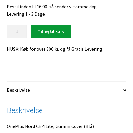
Bestil inden kl 16:00, så sender vi samme dag.
Levering 1 - 3 Dage.
OnePlus
Tilføj til kurv
Nord
CE
HUSK: Køb for over 300 kr. og få Gratis Levering
4
Lite,
Gummi
Cover
(Blå)
antal
Beskrivelse
Beskrivelse
OnePlus Nord CE 4 Lite, Gummi Cover (Blå)