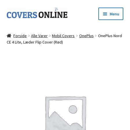
Spring
Spring
Menu
til
til
navigation
indhold
Forside
Forside
Alle Varer
Mobil Covers
OnePlus
OnePlus Nord
Udfold
CE 4 Lite, Læder Flip Cover (Rød)
Shop
underm
Kurv