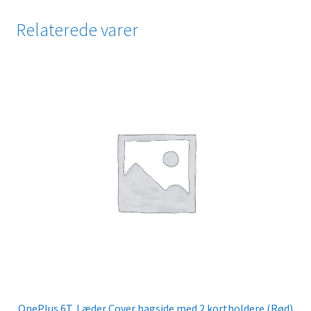
Relaterede varer
OnePlus 6T, Læder Cover bagside med 2 kortholdere (Rød)