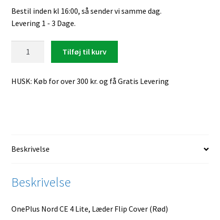
Bestil inden kl 16:00, så sender vi samme dag.
Levering 1 - 3 Dage.
OnePlus
Tilføj til kurv
Nord
CE
HUSK: Køb for over 300 kr. og få Gratis Levering
4
Lite,
Læder
Flip
Cover
(Rød)
Beskrivelse
antal
Beskrivelse
OnePlus Nord CE 4 Lite, Læder Flip Cover (Rød)