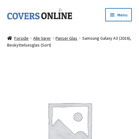
Spring
Spring
Menu
til
til
navigation
indhold
Forside
Forside
Alle Varer
Panser Glas
Samsung Galaxy A3 (2016),
Udfold
Beskyttelsesglas (Sort)
Shop
underm
Kurv