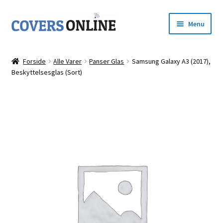
Spring
Spring
Menu
til
til
navigation
indhold
Forside
Forside
Alle Varer
Panser Glas
Samsung Galaxy A3 (2017),
Udfold
Beskyttelsesglas (Sort)
Shop
underm
Kurv