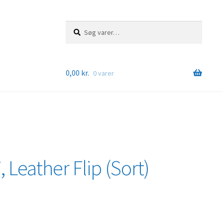
Søg
Søg
efter:
0,00
kr.
0 varer
Leather Flip (Sort)