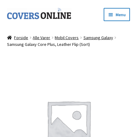
Spring
Spring
Menu
til
til
navigation
indhold
Forside
Forside
Alle Varer
Mobil Covers
Samsung Galaxy
Udfold
Samsung Galaxy Core Plus, Leather Flip (Sort)
Shop
underm
Kurv