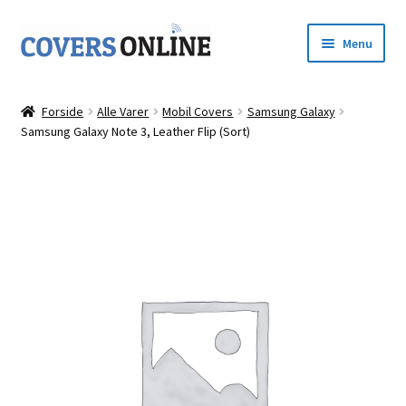
Spring
Spring
Menu
til
til
navigation
indhold
Forside
Forside
Alle Varer
Mobil Covers
Samsung Galaxy
Udfold
Samsung Galaxy Note 3, Leather Flip (Sort)
Shop
underm
Kurv