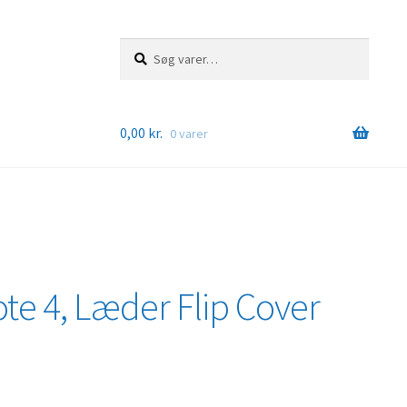
Søg
Søg
efter:
0,00
kr.
0 varer
e 4, Læder Flip Cover