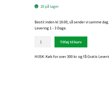
20 på lager
Bestil inden kl 16:00, så sender vi samme dag.
Levering 1 - 3 Dage.
Samsung
Tilføj til kurv
Galaxy
S26,
HUSK: Køb for over 300 kr. og få Gratis Lever
Gummi
Cover
(Blå)
antal