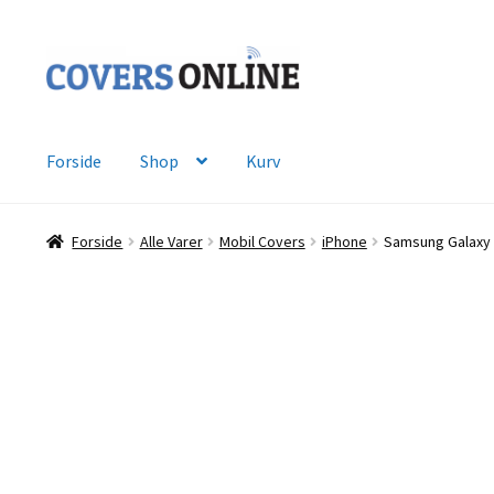
Spring
Spring
til
til
navigation
indhold
Forside
Shop
Kurv
Forside
Alle Varer
Mobil Covers
iPhone
Samsung Galaxy 