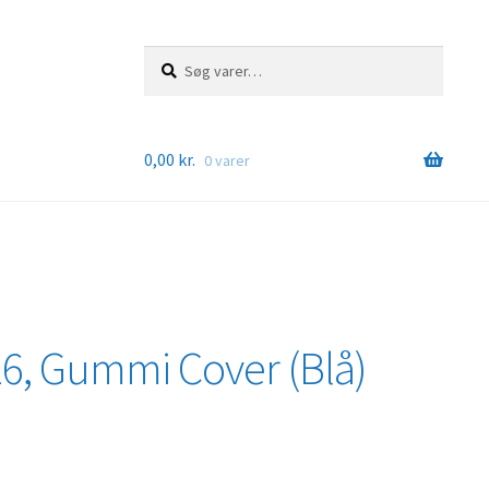
Søg
Søg
efter:
0,00
kr.
0 varer
6, Gummi Cover (Blå)