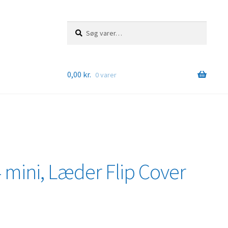
Søg
Søg
efter:
0,00
kr.
0 varer
mini, Læder Flip Cover