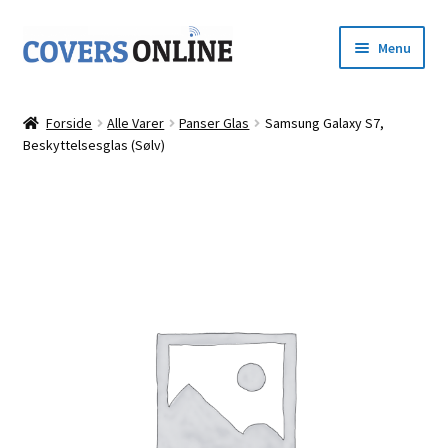
Spring
Spring
Menu
til
til
navigation
indhold
Forside
Forside
Alle Varer
Panser Glas
Samsung Galaxy S7,
Udfold
Beskyttelsesglas (Sølv)
Shop
underm
Kurv