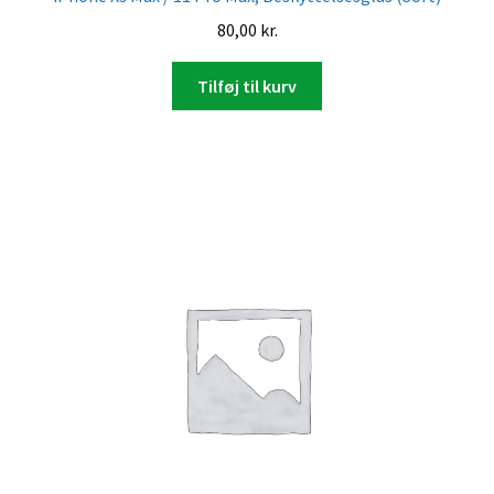
80,00
kr.
Tilføj til kurv