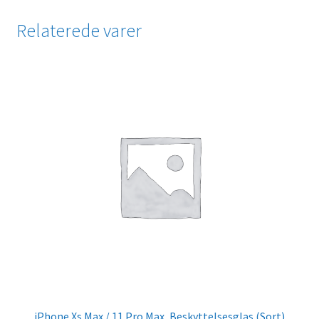
Relaterede varer
iPhone Xs Max / 11 Pro Max, Beskyttelsesglas (Sort)