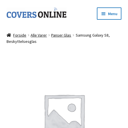
Spring
Spring
Menu
til
til
navigation
indhold
Forside
Forside
Alle Varer
Panser Glas
Samsung Galaxy S8,
Udfold
Beskyttelsesglas
Shop
underm
Kurv