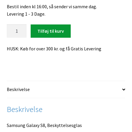
Bestil inden kl 16:00, så sender vi samme dag.
Levering 1 - 3 Dage.
Samsung
Tilføj til kurv
Galaxy
S8,
HUSK: Køb for over 300 kr. og få Gratis Levering
Beskyttelsesglas
antal
Beskrivelse
Beskrivelse
Samsung Galaxy S8, Beskyttelsesglas