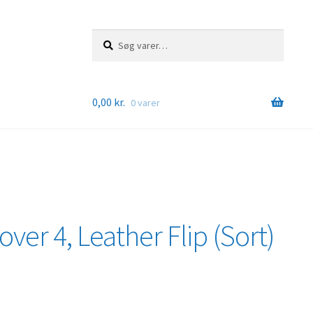
Søg
Søg
efter:
0,00
kr.
0 varer
er 4, Leather Flip (Sort)