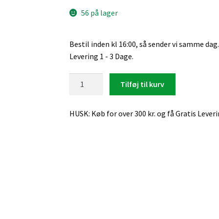
56 på lager
Bestil inden kl 16:00, så sender vi samme dag.
Levering 1 - 3 Dage.
Samsung
Tilføj til kurv
Galaxy
Xcover
HUSK: Køb for over 300 kr. og få Gratis Lever
4,
Leather
Flip
(Sort)
antal