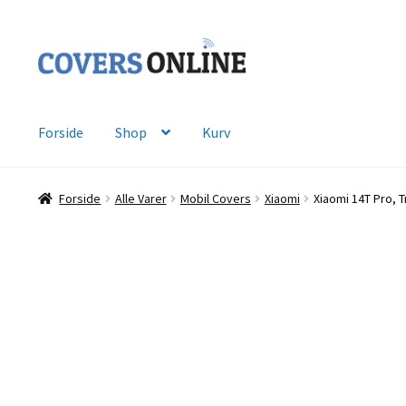
Spring
Spring
til
til
navigation
indhold
Forside
Shop
Kurv
Forside
Alle Varer
Mobil Covers
Xiaomi
Xiaomi 14T Pro, 