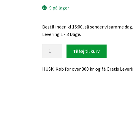
9 på lager
Bestil inden kl 16:00, så sender vi samme dag.
Levering 1 - 3 Dage.
Xiaomi
Tilføj til kurv
14T
Pro,
HUSK: Køb for over 300 kr. og få Gratis Lever
Transparent
Silicone
Cover
antal