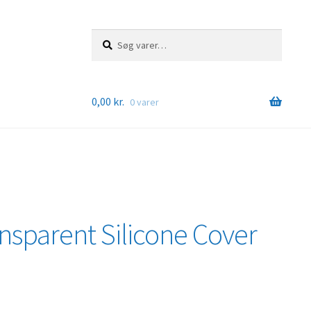
Søg
Søg
efter:
0,00
kr.
0 varer
nsparent Silicone Cover