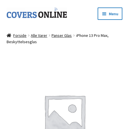
Spring
Spring
Menu
til
til
navigation
indhold
Forside
Forside
Alle Varer
Panser Glas
iPhone 13 Pro Max,
Udfold
Beskyttelsesglas
Shop
underm
Kurv