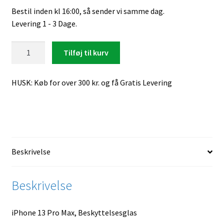
Bestil inden kl 16:00, så sender vi samme dag.
Levering 1 - 3 Dage.
iPhone
Tilføj til kurv
13
Pro
HUSK: Køb for over 300 kr. og få Gratis Levering
Max,
Beskyttelsesglas
antal
Beskrivelse
Beskrivelse
iPhone 13 Pro Max, Beskyttelsesglas