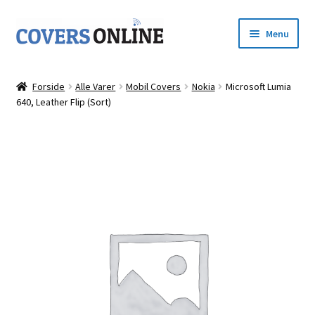
Spring
Spring
Menu
til
til
navigation
indhold
Forside
Forside
Alle Varer
Mobil Covers
Nokia
Microsoft Lumia
Udfold
640, Leather Flip (Sort)
Shop
underm
Kurv