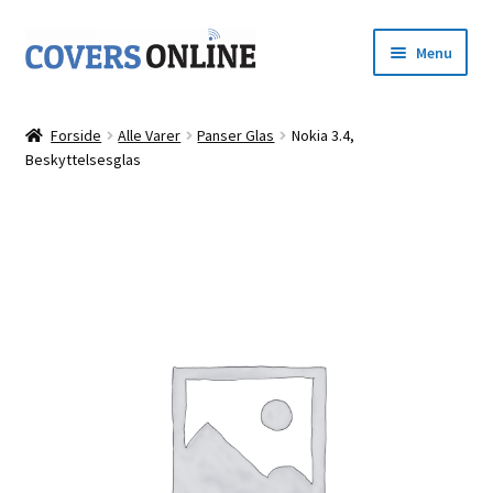
Spring
Spring
Menu
til
til
navigation
indhold
Forside
Forside
Alle Varer
Panser Glas
Nokia 3.4,
Udfold
Beskyttelsesglas
Shop
underm
Kurv