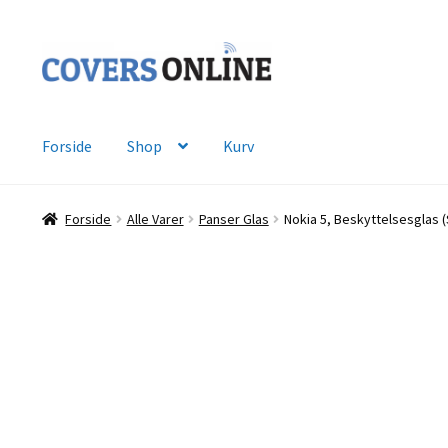
Spring
Spring
til
til
navigation
indhold
Forside
Shop
Kurv
Forside
Alle Varer
Panser Glas
Nokia 5, Beskyttelsesglas (