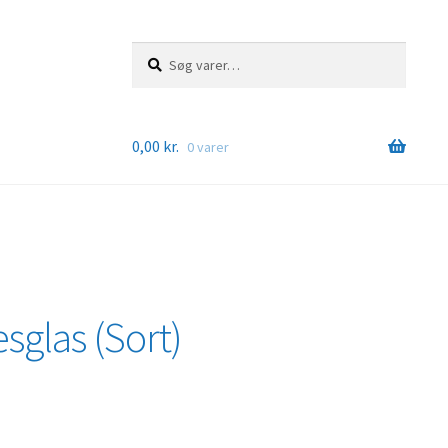
Søg
Søg
efter:
0,00
kr.
0 varer
sglas (Sort)