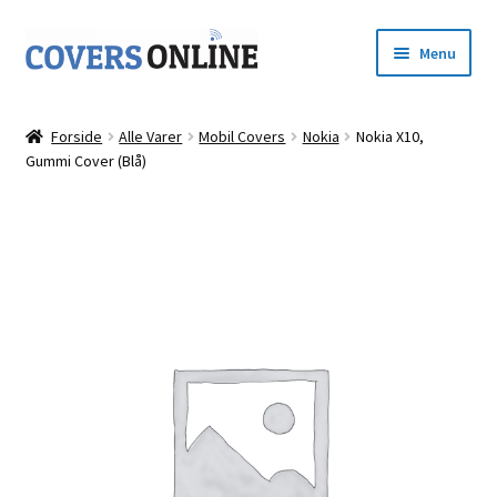
Spring
Spring
Menu
til
til
navigation
indhold
Forside
Forside
Alle Varer
Mobil Covers
Nokia
Nokia X10,
Udfold
Gummi Cover (Blå)
Shop
underm
Kurv