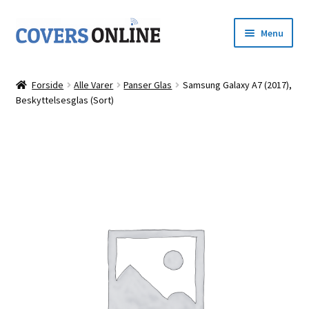
Spring
Spring
Menu
til
til
navigation
indhold
Forside
Forside
Alle Varer
Panser Glas
Samsung Galaxy A7 (2017),
Udfold
Beskyttelsesglas (Sort)
Shop
underm
Kurv