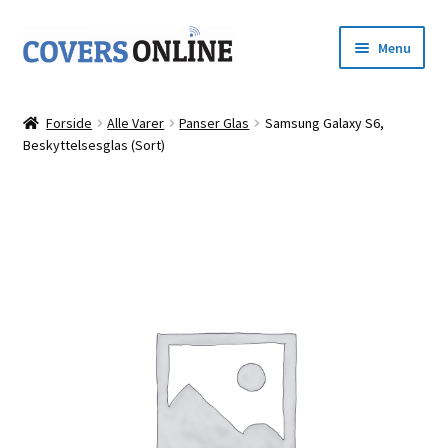
Spring
Spring
Menu
til
til
navigation
indhold
Forside
Forside
Alle Varer
Panser Glas
Samsung Galaxy S6,
Udfold
Beskyttelsesglas (Sort)
Shop
underm
Kurv