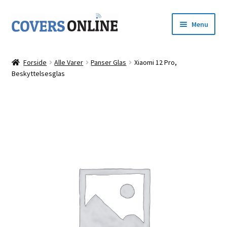
Spring
Spring
Menu
til
til
navigation
indhold
Forside
Forside
Alle Varer
Panser Glas
Xiaomi 12 Pro,
Udfold
Beskyttelsesglas
Shop
underm
Kurv