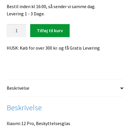
Bestil inden kl 16:00, så sender vi samme dag.
Levering 1 - 3 Dage.
Xiaomi
Tilføj til kurv
12
Pro,
HUSK: Køb for over 300 kr. og få Gratis Levering
Beskyttelsesglas
antal
Beskrivelse
Beskrivelse
Xiaomi 12 Pro, Beskyttelsesglas